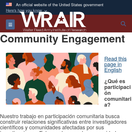
An official website of the United States government
Here's how you know
Official websites use .mil
S
Toggle navigation
A
.mil
website belongs to an official U.S.
Community Engagement
Department of Defense organization in the United
States.
Read this
Secure .mil websites use HTTPS
page in
A
lock (
)
or
https://
means you’ve safely
English
connected to the .mil website. Share sensitive
¿Qué es
information only on official, secure websites.
participaci
ón
comunitari
a?
Nuestro trabajo en participación comunitaria busca
construir relaciones significativas entre investigadores
científicos y comunidades afectadas por sus